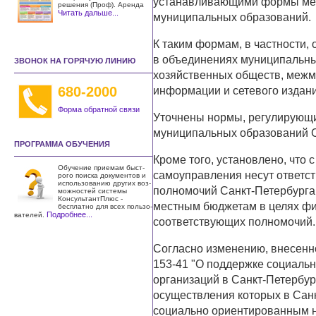
устанавливающими формы меж
решения (Проф). Аренда
Читать дальше...
муниципальных образований.
К таким формам, в частности,
в объединениях муниципальн
ЗВОНОК НА ГОРЯЧУЮ ЛИНИЮ
хозяйственных обществ, межм
680-2000
информации и сетевого издани
Форма обратной связи
Уточнены нормы, регулирующи
муниципальных образований С
ПРОГРАММА ОБУЧЕНИЯ
Кроме того, установлено, что 
Обучение приемам быст­
самоуправления несут ответс
рого поиска документов и
использо­ванию других воз­
полномочий Санкт-Петербурга
можностей системы
КонсультантПлюс -
местным бюджетам в целях фи
бесплатно для всех пользо­
Подробнее...
вателей.
соответствующих полномочий.
Согласно изменению, внесенно
153-41 "О поддержке социаль
организаций в Санкт-Петербург
осуществления которых в Сан
социально ориентированным н