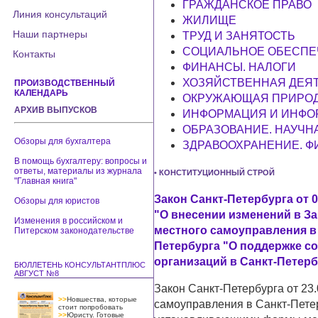
ГРАЖДАНСКОЕ ПРАВО
Линия консультаций
ЖИЛИЩЕ
Наши партнеры
ТРУД И ЗАНЯТОСТЬ
СОЦИАЛЬНОЕ ОБЕСПЕ
Контакты
ФИНАНСЫ. НАЛОГИ
ХОЗЯЙСТВЕННАЯ ДЕЯ
ПРОИЗВОДСТВЕННЫЙ
КАЛЕНДАРЬ
ОКРУЖАЮЩАЯ ПРИРОД
АРХИВ ВЫПУСКОВ
ИНФОРМАЦИЯ И ИНФО
ОБРАЗОВАНИЕ. НАУЧНА
Обзоры для бухгалтера
ЗДРАВООХРАНЕНИЕ. ФИ
В помощь бухгалтеру: вопросы и
ответы, материалы из журнала
• КОНСТИТУЦИОННЫЙ СТРОЙ
"Главная книга"
Закон Санкт-Петербурга от 0
Обзоры для юристов
"О внесении изменений в За
Изменения в российском и
местного самоуправления в 
Питерском законодательстве
Петербурга "О поддержке с
организаций в Санкт-Петерб
БЮЛЛЕТЕНЬ КОНСУЛЬТАНТПЛЮС
АВГУСТ №8
Закон Санкт-Петербурга от 23
>>
Новшества, которые
самоуправления в Санкт-Пете
стоит попробовать
>>
Юристу. Готовые