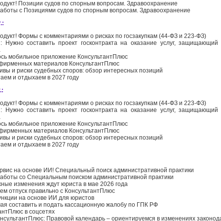
одукт! Позиции судов по спорным вопросам. Здравоохранение
аботы с Позициями судов по спорным вопросам. Здравоохранение
.:
одукт! Формы с комментариями о рисках по госзакупкам (44-ФЗ и 223-ФЗ)
: Нужно составить проект госконтракта на оказание услуг, защищающий
а
сь мобильное приложение КонсультантПлюс
фирменных материалов КонсультантПлюс
ивы и риски судебных споров: обзор интересных позиций
таем и отдыхаем в 2027 году
.:
одукт! Формы с комментариями о рисках по госзакупкам (44-ФЗ и 223-ФЗ)
: Нужно составить проект госконтракта на оказание услуг, защищающий
а
сь мобильное приложение КонсультантПлюс
фирменных материалов КонсультантПлюс
ивы и риски судебных споров: обзор интересных позиций
таем и отдыхаем в 2027 году
рвис на основе ИИ! Специальный поиск административной практики
аботы со Специальным поиском административной практики
жные изменения ждут юриста в мае 2026 года
м отпуск правильно с КонсультантПлюс
нкции на основе ИИ для юристов
 мая составить и подать кассационную жалобу по ГПК РФ
антПлюс в соцсетях
нсультантПлюс: Правовой календарь – ориентируемся в изменениях законод