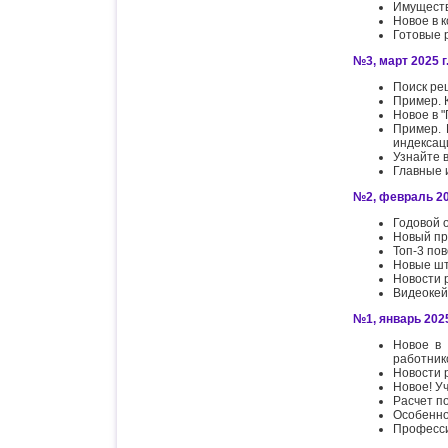
Имуществ
Новое в 
Готовые 
№3, март 2025 г.
Поиск ре
Пример. К
Новое в 
Пример. 
индексац
Узнайте 
Главные 
№2, февраль 202
Годовой 
Новый пр
Топ-3 по
Новые шт
Новости 
Видеокей
№1, январь 2025
Новое в 
работник
Новости 
Новое! У
Расчет п
Особенно
Професси