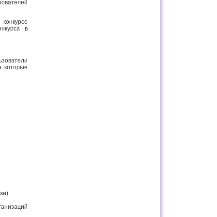
ователей
 конкурсе
онкурса в
зователи
а которые
ки)
ганизаций