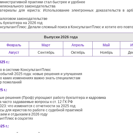
министративной практики стал быстрее и удобнее
регионального законодательства
атериалы для юриста: Использование электронных доказательств в ар
налоговом законодательстве
ь бухгалтера на 2026 год
нсультантПлюс: Делали сложный поиск в КонсультантПлюс и хотите его повт
Выпуски 2026 года
Февраль
Март
Апрель
Май
И
Август
Сентябрь
Октябрь
Ноябрь
Де
25 г.:
го в системе КонсультантПлюс
событий 2025 года: новые решения и улучшения
: о каких изменениях важно знать специалистам
р пожеланий
5 г.:
вые решения (Проф) упрощают работу бухгалтера и кадровика
а часто задаваемые вопросы к ст. 12 ГК РФ
23: что изменится с отчетности за 2025 год
сы для юристов по работе с судебной практикой
таем и отдыхаем в 2026 году
антПлюс в соцсетях
25 г.: