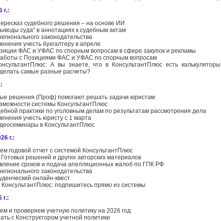
 г.:
пересказ судебного решения – на основе ИИ
Выводы суда" в аннотациях к судебным актам
регионального законодательства
менения учесть бухгалтеру в апреле
зиции ФАС и УФАС по спорным вопросам в сфере закупок и рекламы
аботы с Позициями ФАС и УФАС по спорным вопросам
нсультантПлюс: А вы знаете, что в КонсультантПлюс есть калькуляторы
сделать самые разные расчеты?
:
вые решения (Проф) помогают решать задачи юристам
зможности системы КонсультантПлюс
дебной практики по уголовным делам по результатам рассмотрения дела
менения учесть юристу с 1 марта
деосеминары в КонсультантПлюс
6 г.:
ем годовой отчет с системой КонсультантПлюс
 Готовых решений и других авторских материалов
вление сроков и подача апелляционных жалоб по ГПК РФ
регионального законодательства
уденческий онлайн-квест
 КонсультантПлюс: подпишитесь прямо из системы
 г.:
ем и проверяем учетную политику на 2026 год
тать с Конструктором учетной политики