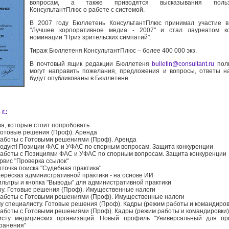
вопросам, а также приводятся высказывания польз
КонсультантПлюс о работе с системой.
В 2007 году Бюллетень КонсультантПлюс принимал участие в
"Лучшее корпоративное медиа - 2007" и стал лауреатом к
номинации "Приз зрительских симпатий".
Тираж Бюллетеня КонсультантПлюс – более 400 000 экз.
В почтовый ящик редакции Бюллетеня
bulletin@consultant.ru
поль
могут направить пожелания, предложения и вопросы, ответы н
будут опубликованы в Бюллетене.
г.:
а, которые стоит попробовать
Готовые решения (Проф). Аренда
аботы с Готовыми решениями (Проф). Аренда
одукт! Позиции ФАС и УФАС по спорным вопросам. Защита конкуренции
аботы с Позициями ФАС и УФАС по спорным вопросам. Защита конкуренции
рвис "Проверка ссылок"
рточка поиска "Судебная практика"
пересказ административной практики - на основе ИИ
льтры и кнопка "Выводы" для административной практики
ру. Готовые решения (Проф). Имущественные налоги
аботы с Готовыми решениями (Проф). Имущественные налоги
у специалисту. Готовые решения (Проф). Кадры (режим работы и командиров
аботы с Готовыми решениями (Проф). Кадры (режим работы и командировки)
исту медицинских организаций. Новый профиль "Универсальный для ор
ранения"