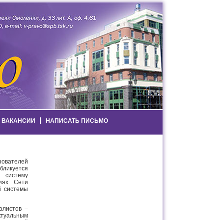
ВАКАНСИИ
НАПИСАТЬ ПИСЬМО
ьзователей
ликуется
 систему
иях Сети
й системы
алистов –
ктуальным