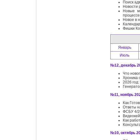
Поиск ад
Новости 
Новые м
процессе
Новое в 
Календар
Фишки Ко
Январь
Июль
№12, декабрь 20
Что ново
Хроника 
2026 год
Генерато
№11, ноябрь 202
Как Гото
Ответы н
ФСБУ 4/20
Видеокей
Как рабо
Консульт
№10, октябрь 20