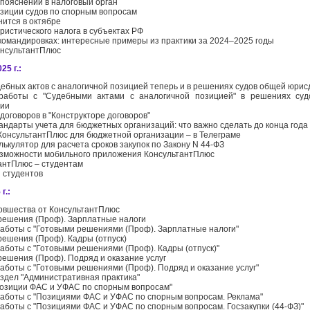
пояснений в налоговый орган
зиции судов по спорным вопросам
нится в октябре
ристического налога в субъектах РФ
командировках: интересные примеры из практики за 2024–2025 годы
нсультантПлюс
25 г.:
дебных актов с аналогичной позицией теперь и в решениях судов общей юрис
работы с "Судебными актами с аналогичной позицией" в решениях су
ции
договоров в "Конструкторе договоров"
андарты учета для бюджетных организаций: что важно сделать до конца года
КонсультантПлюс для бюджетной организации – в Телеграме
лькулятор для расчета сроков закупок по Закону N 44-ФЗ
зможности мобильного приложения КонсультантПлюс
антПлюс – студентам
я студентов
г.:
овшества от КонсультантПлюс
решения (Проф). Зарплатные налоги
аботы с "Готовыми решениями (Проф). Зарплатные налоги"
решения (Проф). Кадры (отпуск)
аботы с "Готовыми решениями (Проф). Кадры (отпуск)"
решения (Проф). Подряд и оказание услуг
аботы с "Готовыми решениями (Проф). Подряд и оказание услуг"
здел "Административная практика"
озиции ФАС и УФАС по спорным вопросам"
аботы с "Позициями ФАС и УФАС по спорным вопросам. Реклама"
аботы с "Позициями ФАС и УФАС по спорным вопросам. Госзакупки (44-ФЗ)"