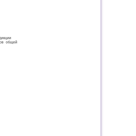
дикции
дов общей