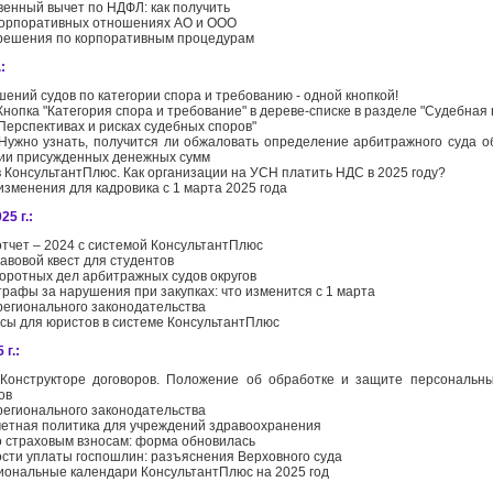
енный вычет по НДФЛ: как получить
корпоративных отношениях АО и ООО
решения по корпоративным процедурам
:
шений судов по категории спора и требованию - одной кнопкой!
нопка "Категория спора и требование" в дереве-списке в разделе "Судебная 
"Перспективах и рисках судебных споров"
Нужно узнать, получится ли обжаловать определение арбитражного суда об
ии присужденных денежных сумм
в КонсультантПлюс. Как организации на УСН платить НДС в 2025 году?
изменения для кадровика с 1 марта 2025 года
5 г.:
отчет – 2024 с системой КонсультантПлюс
авовой квест для студентов
воротных дел арбитражных судов округов
рафы за нарушения при закупках: что изменится с 1 марта
регионального законодательства
сы для юристов в системе КонсультантПлюс
 г.:
Конструкторе договоров. Положение об обработке и защите персональн
ов
регионального законодательства
четная политика для учреждений здравоохранения
о страховым взносам: форма обновилась
сти уплаты госпошлин: разъяснения Верховного суда
ональные календари КонсультантПлюс на 2025 год