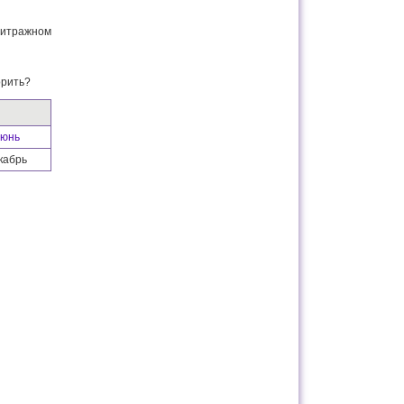
битражном
орить?
юнь
кабрь