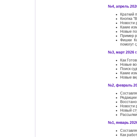
№4, апрель 2026
Краткий 
Кнопка "
Новости 
Какие из
Новые по
Пример р
Фишки Ко
помогут 
№3, март 2026 г.
Как Гото
Новые во
Поиск су
Какие из
Новые ви
№2, февраль 202
Составля
Редакции
Восстано
Новости 
Новый ст
Рассылки
№1, январь 2026
Составля
Как рабо