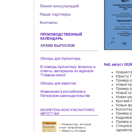
Линия консультаций
Наши партнеры
Контакты
ПРОИЗВОДСТВЕННЫЙ
КАЛЕНДАРЬ
АРХИВ ВЫПУСКОВ
Обзоры для бухгалтера
№8, август 2026 
В помощь бухгалтеру: вопросы и
ответы, материалы из журнала
Новшеств
"Главная книга"
Юристу. 
Пример р
Обзоры для юристов
Новый пр
Пример р
Изменения в российском и
Новый се
Питерском законодательстве
Новая ка
Краткий 
Новые фи
Бухгалте
БЮЛЛЕТЕНЬ КОНСУЛЬТАНТПЛЮС
Пример р
АВГУСТ №8
Кадровом
Пример р
>>
Новшества, которые
Специал
стоит попробовать
здравоох
>>
Юристу. Готовые