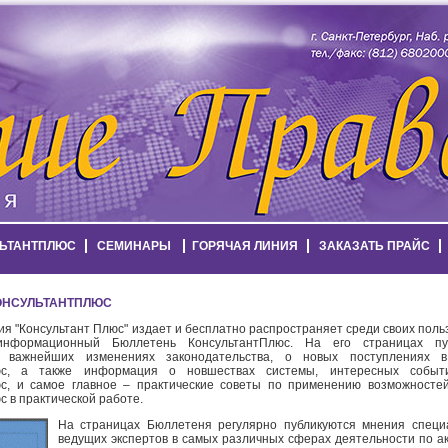
ЬТАНТПЛЮС
СЕМИНАРЫ
ГОРЯЧАЯ ЛИНИЯ
ЗАКАЗАТЬ ПРАЙС
ОНСУЛЬТАНТПЛЮС
ния "Консультант Плюс" издает и бесплатно распространяет среди своих пол
информационный Бюллетень КонсультантПлюс. На его страницах пуб
 важнейших изменениях законодательства, о новых поступлениях в
люс, а также информация о новшествах системы, интересных событ
с, и самое главное – практические советы по применению возможносте
 в практической работе.
На страницах Бюллетеня регулярно публикуются мнения специ
ведущих экспертов в самых различных сферах деятельности по а