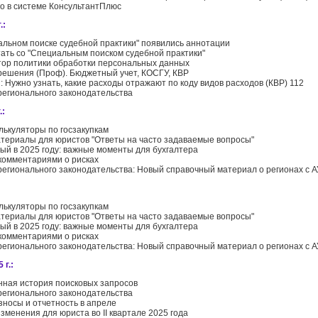
го в системе КонсультантПлюс
.:
альном поиске судебной практики" появились аннотации
тать со "Специальным поиском судебной практики"
тор политики обработки персональных данных
решения (Проф). Бюджетный учет, КОСГУ, КВР
: Нужно узнать, какие расходы отражают по коду видов расходов (КВР) 112
регионального законодательства
.:
лькуляторы по госзакупкам
териалы для юристов "Ответы на часто задаваемые вопросы"
ый в 2025 году: важные моменты для бухгалтера
комментариями о рисках
регионального законодательства: Новый справочный материал о регионах с 
лькуляторы по госзакупкам
териалы для юристов "Ответы на часто задаваемые вопросы"
ый в 2025 году: важные моменты для бухгалтера
комментариями о рисках
регионального законодательства: Новый справочный материал о регионах с 
 г.:
ная история поисковых запросов
регионального законодательства
зносы и отчетность в апреле
зменения для юриста во II квартале 2025 года