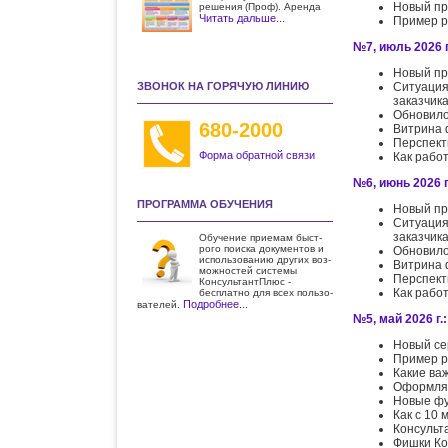
Новый пр
решения (Проф). Аренда
Читать дальше...
Пример р
№7, июль 2026 г
Новый пр
ЗВОНОК НА ГОРЯЧУЮ ЛИНИЮ
Ситуация
заказчик
Обновило
680-2000
Витрина 
Перспект
Форма обратной связи
Как рабо
№6, июнь 2026 г
ПРОГРАММА ОБУЧЕНИЯ
Новый пр
Ситуация
заказчик
Обучение приемам быст­
рого поиска документов и
Обновило
использо­ванию других воз­
Витрина 
можностей системы
Перспект
КонсультантПлюс -
Как рабо
бесплатно для всех пользо­
Подробнее...
вателей.
№5, май 2026 г.:
Новый се
Пример р
Какие ва
Оформляе
Новые фу
Как с 10
Консульт
Фишки Ко