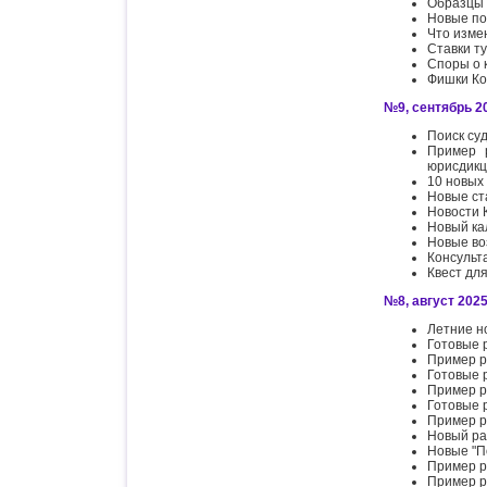
Образцы 
Новые по
Что изме
Ставки ту
Споры о 
Фишки Ко
№9, сентябрь 20
Поиск су
Пример 
юрисдик
10 новых 
Новые ст
Новости 
Новый ка
Новые во
Консульт
Квест дл
№8, август 2025 
Летние н
Готовые 
Пример р
Готовые 
Пример р
Готовые 
Пример р
Новый ра
Новые "П
Пример р
Пример р