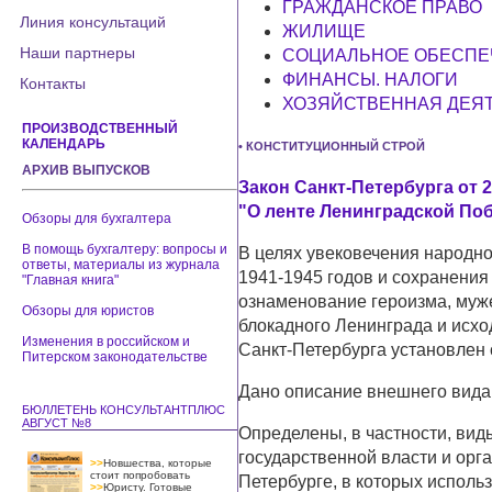
ГРАЖДАНСКОЕ ПРАВО
Линия консультаций
ЖИЛИЩЕ
Наши партнеры
СОЦИАЛЬНОЕ ОБЕСПЕ
ФИНАНСЫ. НАЛОГИ
Контакты
ХОЗЯЙСТВЕННАЯ ДЕЯ
ПРОИЗВОДСТВЕННЫЙ
КАЛЕНДАРЬ
• КОНСТИТУЦИОННЫЙ СТРОЙ
АРХИВ ВЫПУСКОВ
Закон Санкт-Петербурга от 2
"О ленте Ленинградской По
Обзоры для бухгалтера
В помощь бухгалтеру: вопросы и
В целях увековечения народно
ответы, материалы из журнала
1941-1945 годов и сохранения
"Главная книга"
ознаменование героизма, муже
Обзоры для юристов
блокадного Ленинграда и исхо
Изменения в российском и
Санкт-Петербурга установлен 
Питерском законодательстве
Дано описание внешнего вида
БЮЛЛЕТЕНЬ КОНСУЛЬТАНТПЛЮС
АВГУСТ №8
Определены, в частности, ви
государственной власти и орг
>>
Новшества, которые
стоит попробовать
Петербурге, в которых исполь
>>
Юристу. Готовые