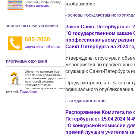
решения (Проф). Аренда
изображение.
Читать дальше...
• ОСНОВЫ ГОСУДАРСТВЕННОГО УПРАВ
ЗВОНОК НА ГОРЯЧУЮ ЛИНИЮ
Закон Санкт-Петербурга от 2
"О государственном заказе 
680-2000
профессиональному развит
Санкт-Петербурга на 2024 го
Форма обратной связи
Утверждены структура и объем
ПРОГРАММА ОБУЧЕНИЯ
мероприятия по профессионал
служащих Санкт-Петербурга на
Обучение приемам быст­
рого поиска документов и
использо­ванию других воз­
можностей системы
Предусмотрено, что Закон всту
КонсультантПлюс -
бесплатно для всех пользо­
официального опубликования.
Подробнее...
вателей.
• ГРАЖДАНСКОЕ ПРАВО
Распоряжение Комитета по 
Петербурга от 15.04.2024 N 4
"О конкурсной комиссии дл
премий лучшим учителям за