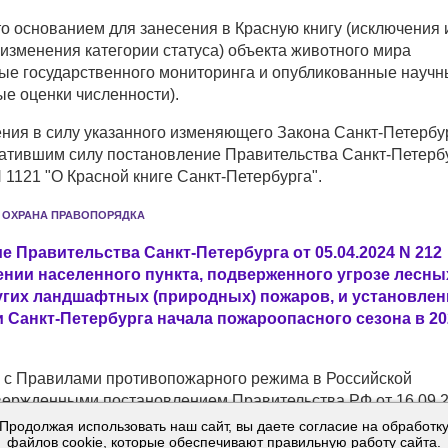
о основанием для занесения в Красную книгу (исключения 
 изменения категории статуса) объекта животного мира
ые государственного мониторинга и опубликованные науч
е оценки численности).
ения в силу указанного изменяющего Закона Санкт-Петербу
ратившим силу постановление Правительства Санкт-Петерб
N 1121 "О Красной книге Санкт-Петербурга".
И ОХРАНА ПРАВОПОРЯДКА
 Правительства Санкт-Петербурга от 05.04.2024 N 212
ении населенного пункта, подверженного угрозе лесны
угих ландшафтных (природных) пожаров, и установлен
и Санкт-Петербурга начала пожароопасного сезона в 20
и с Правилами противопожарного режима в Российской
вержденными постановлением Правительства РФ от 16.09.
влено, что Санкт-Петербург является населенным пунктом,
Продолжая использовать наш сайт, вы даете согласие на обработк
файлов cookie, которые обеспечивают правильную работу сайта.
угрозе лесных и других ландшафтных (природных) пожаро