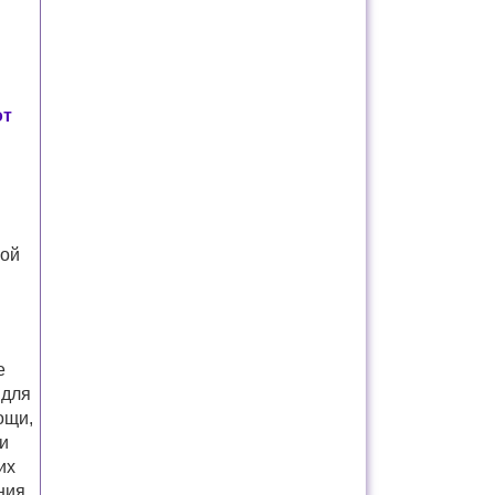
от
ной
е
 для
ощи,
и
их
ния.