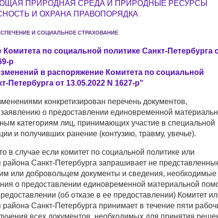
ЮЩАЯ ПРИРОДНАЯ СРЕДА И ПРИРОДНЫЕ РЕСУРСЫ
НОСТЬ И ОХРАНА ПРАВОПОРЯДКА
ЕСПЕЧЕНИЕ И СОЦИАЛЬНОЕ СТРАХОВАНИЕ
 Комитета по социальной политике Санкт-Петербурга 
69-р
изменений в распоряжение Комитета по социальной
т-Петербурга от 13.05.2022 N 1627-р"
менениями конкретизирован перечень документов,
 заявлению о предоставлении единовременной материаль
ным категориям лиц, принимающих участие в специальной
ии и получивших ранение (контузию, травму, увечье).
то в случае если комитет по социальной политике или
 района Санкт-Петербурга запрашивает не представленны
м или добровольцем документы и сведения, необходимые
ния о предоставлении единовременной материальной пом
редоставлении (об отказе в ее предоставлении) Комитет ил
 района Санкт-Петербурга принимает в течение пяти рабоч
олучения всех документов, необходимых для принятия реше