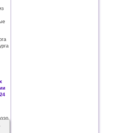
из
ные
рга
урга
х
ии
24
2020
у
в.