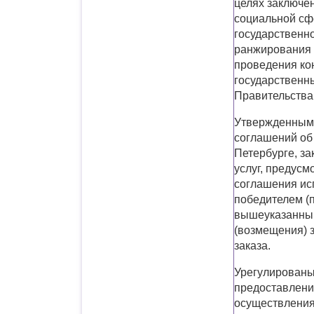
целях заключен
социальной сф
государственно
ранжирования 
проведения ко
государственн
Правительства 
Утвержденным 
соглашений об 
Петербурге, з
услуг, предусм
соглашения ис
победителем (п
вышеуказанным
(возмещения) з
заказа.
Урегулированы
предоставлении
осуществления