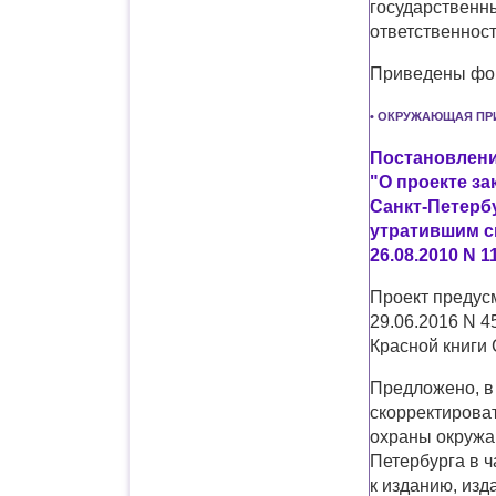
государственны
ответственност
Приведены фор
• ОКРУЖАЮЩАЯ ПР
Постановление
"О проекте за
Санкт-Петерб
утратившим с
26.08.2010 N 1
Проект предус
29.06.2016 N 4
Красной книги 
Предложено, в 
скорректирова
охраны окружа
Петербурга в ч
к изданию, изд