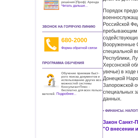
решения (Проф). Аренда
Читать дальше...
Порядок предо
военнослужащи
Российской Фе
ЗВОНОК НА ГОРЯЧУЮ ЛИНИЮ
пребывающим (
содействующих
680-2000
Вооруженные С
Форма обратной связи
специальной в
Республики, Лу
ПРОГРАММА ОБУЧЕНИЯ
Херсонской обл
увечье) в ход
Обучение приемам быст­
рого поиска документов и
Донецкой Наро
использо­ванию других воз­
можностей системы
Запорожской о
КонсультантПлюс -
бесплатно для всех пользо­
специальных з
Подробнее...
вателей.
данных.
• ФИНАНСЫ. НАЛОГ
Закон Санкт-П
"О внесении 