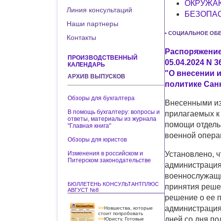
ОКРУЖА
Линия консультаций
БЕЗОПАС
Наши партнеры
• СОЦИАЛЬНОЕ ОБ
Контакты
Распоряжение
ПРОИЗВОДСТВЕННЫЙ
05.04.2024 N 3
КАЛЕНДАРЬ
"О внесении 
АРХИВ ВЫПУСКОВ
политике Санк
Обзоры для бухгалтера
Внесенными из
В помощь бухгалтеру: вопросы и
прилагаемых к
ответы, материалы из журнала
помощи отдель
"Главная книга"
военной операц
Обзоры для юристов
Изменения в российском и
Установлено, ч
Питерском законодательстве
администрация
военнослужащи
БЮЛЛЕТЕНЬ КОНСУЛЬТАНТПЛЮС
принятия реше
АВГУСТ №8
решение о ее п
администрация
>>
Новшества, которые
стоит попробовать
дней со дня п
>>
Юристу. Готовые