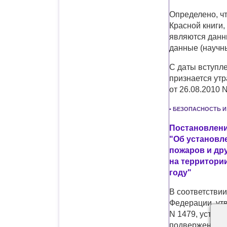
Определено, чт
Красной книги,
являются данн
данные (научны
С даты вступл
признается ут
от 26.08.2010 
• БЕЗОПАСНОСТЬ 
Постановление
"Об установл
пожаров и др
на территори
году"
В соответстви
Федерации, ут
N 1479, устано
подверженным 