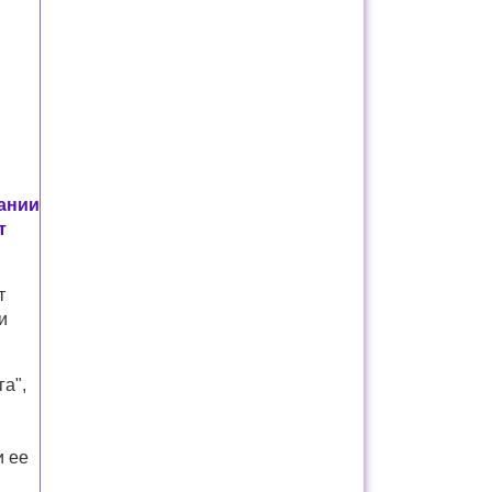
нании
т
т
и
га",
и ее