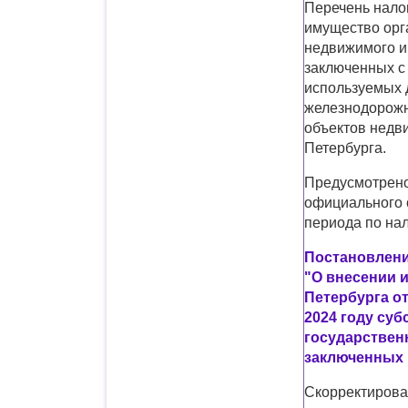
Перечень нало
имущество орг
недвижимого и
заключенных с
используемых 
железнодорожн
объектов недв
Петербурга.
Предусмотрено,
официального о
периода по нал
Постановление
"О внесении 
Петербурга от
2024 году суб
государствен
заключенных 
Скорректирова