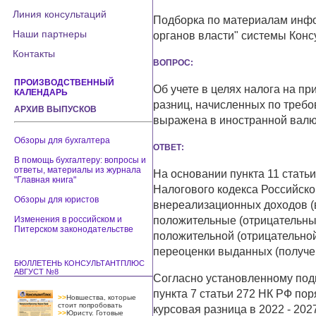
Линия консультаций
Подборка по материалам инф
Наши партнеры
органов власти" системы Конс
Контакты
ВОПРОС:
ПРОИЗВОДСТВЕННЫЙ
Об учете в целях налога на пр
КАЛЕНДАРЬ
разниц, начисленных по требо
АРХИВ ВЫПУСКОВ
выражена в иностранной валю
Обзоры для бухгалтера
ОТВЕТ:
В помощь бухгалтеру: вопросы и
ответы, материалы из журнала
На основании пункта 11 статьи
"Главная книга"
Налогового кодекса Российско
Обзоры для юристов
внереализационных доходов (
Изменения в российском и
положительные (отрицательны
Питерском законодательстве
положительной (отрицательной
переоценки выданных (получе
БЮЛЛЕТЕНЬ КОНСУЛЬТАНТПЛЮС
АВГУСТ №8
Согласно установленному подпу
пункта 7 статьи 272 НК РФ по
>>
Новшества, которые
стоит попробовать
курсовая разница в 2022 - 202
>>
Юристу. Готовые