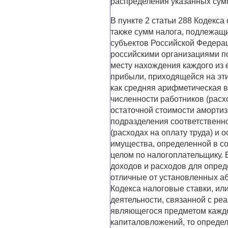
распределения указанных сум
В пункте 2 статьи 288 Кодекса
также сумм налога, подлежащ
субъектов Российской Федера
российскими организациями по
месту нахождения каждого из 
прибыли, приходящейся на эт
как средняя арифметическая в
численности работников (расхо
остаточной стоимости аморти
подразделения соответственн
(расходах на оплату труда) и
имущества, определенной в соо
целом по налогоплательщику. 
доходов и расходов для опред
отличные от установленных аб
Кодекса налоговые ставки, ил
деятельности, связанной с ре
являющегося предметом каждо
капиталовложений, то опреде