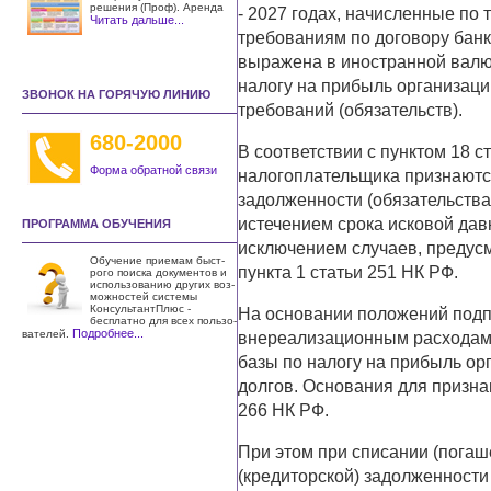
решения (Проф). Аренда
- 2027 годах, начисленные по 
Читать дальше...
требованиям по договору банк
выражена в иностранной валют
налогу на прибыль организац
ЗВОНОК НА ГОРЯЧУЮ ЛИНИЮ
требований (обязательств).
680-2000
В соответствии с пунктом 18 
Форма обратной связи
налогоплательщика признаютс
задолженности (обязательства
истечением срока исковой дав
ПРОГРАММА ОБУЧЕНИЯ
исключением случаев, предусмо
Обучение приемам быст­
пункта 1 статьи 251 НК РФ.
рого поиска документов и
использо­ванию других воз­
можностей системы
КонсультантПлюс -
На основании положений подпу
бесплатно для всех пользо­
Подробнее...
вателей.
внереализационным расходам
базы по налогу на прибыль о
долгов. Основания для призн
266 НК РФ.
При этом при списании (пога
(кредиторской) задолженност