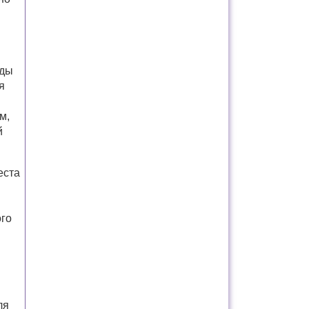
оды
я
м,
й
еста
ого
ля