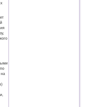
ых
ет
ий
ния
зу,
кого
выми
 по
 на
в)
и,