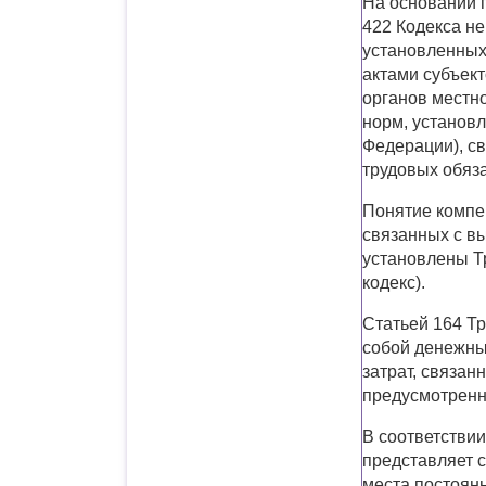
На основании п
422 Кодекса н
установленных
актами субъек
органов местн
норм, установл
Федерации), с
трудовых обяз
Понятие компе
связанных с в
установлены Т
кодекс).
Статьей 164 Т
собой денежны
затрат, связан
предусмотренн
В соответствии
представляет 
места постоянн