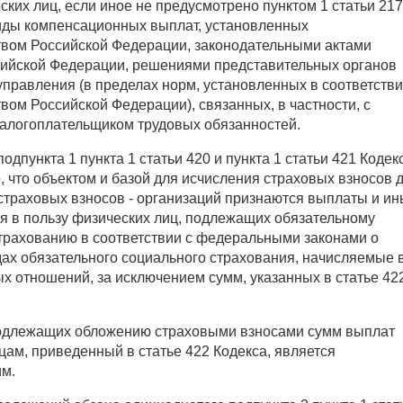
ких лиц, если иное не предусмотрено пунктом 1 статьи 217
виды компенсационных выплат, установленных
твом Российской Федерации, законодательными актами
сийской Федерации, решениями представительных органов
правления (в пределах норм, установленных в соответстви
вом Российской Федерации), связанных, в частности, с
алогоплательщиком трудовых обязанностей.
дпункта 1 пункта 1 статьи 420 и пункта 1 статьи 421 Кодек
 что объектом и базой для исчисления страховых взносов 
страховых взносов - организаций признаются выплаты и и
я в пользу физических лиц, подлежащих обязательному
трахованию в соответствии с федеральными законами о
дах обязательного социального страхования, начисляемые 
х отношений, за исключением сумм, указанных в статье 42
одлежащих обложению страховыми взносами сумм выплат
ам, приведенный в статье 422 Кодекса, является
м.