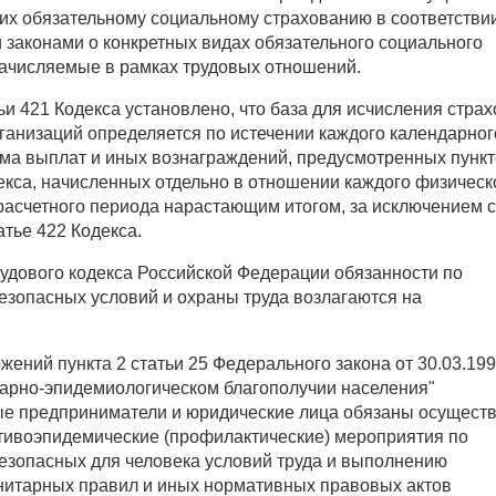
их обязательному социальному страхованию в соответствии
законами о конкретных видах обязательного социального
начисляемые в рамках трудовых отношений.
ьи 421 Кодекса установлено, что база для исчисления стра
ганизаций определяется по истечении каждого календарног
мма выплат и иных вознаграждений, предусмотренных пункт
екса, начисленных отдельно в отношении каждого физическ
 расчетного периода нарастающим итогом, за исключением 
атье 422 Кодекса.
рудового кодекса Российской Федерации обязанности по
езопасных условий и охраны труда возлагаются на
жений пункта 2 статьи 25 Федерального закона от 30.03.19
тарно-эпидемиологическом благополучии населения"
е предприниматели и юридические лица обязаны осуществ
тивоэпидемические (профилактические) мероприятия по
езопасных для человека условий труда и выполнению
нитарных правил и иных нормативных правовых актов