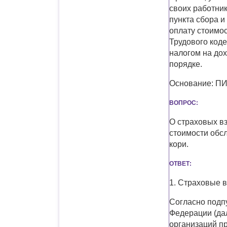
своих работник
пункта сбора и
оплату стоимос
Трудового код
налогом на до
порядке.
Основание: П
ВОПРОС:
О страховых в
стоимости обсл
кори.
ОТВЕТ:
1. Страховые 
Согласно подпу
Федерации (да
организаций п