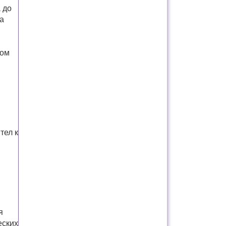
 до
а
ном
тел к
я
еских