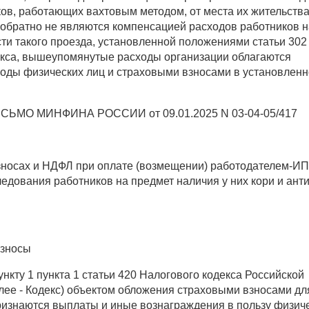
ов, работающих вахтовым методом, от места их жительства
 обратно не являются компенсацией расходов работников н
ти такого проезда, установленной положениями статьи 302
екса, вышеупомянутые расходы организации облагаются
ходы физических лиц и страховыми взносами в установлен
ИСЬМО МИНФИНА РОССИИ от 09.01.2025 N 03-04-05/417
зносах и НДФЛ при оплате (возмещении) работодателем-ИП
едования работников на предмет наличия у них кори и анти
взносы
нкту 1 пункта 1 статьи 420 Налогового кодекса Российской
лее - Кодекс) объектом обложения страховыми взносами дл
ризнаются выплаты и иные вознаграждения в пользу физич