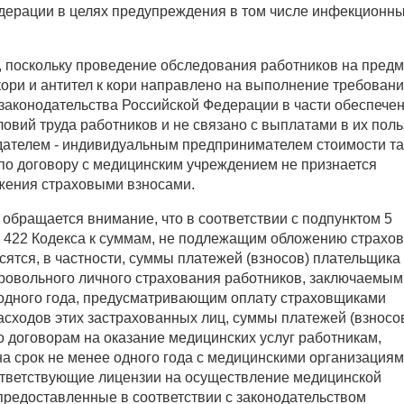
дерации в целях предупреждения в том числе инфекционн
, поскольку проведение обследования работников на предм
кори и антител к кори направлено на выполнение требован
законодательства Российской Федерации в части обеспече
овий труда работников и не связано с выплатами в их поль
дателем - индивидуальным предпринимателем стоимости та
по договору с медицинским учреждением не признается
жения страховыми взносами.
обращается внимание, что в соответствии с подпунктом 5
ьи 422 Кодекса к суммам, не подлежащим обложению страхо
сятся, в частности, суммы платежей (взносов) плательщика
ровольного личного страхования работников, заключаемым
 одного года, предусматривающим оплату страховщиками
асходов этих застрахованных лиц, суммы платежей (взносо
 договорам на оказание медицинских услуг работникам,
а срок не менее одного года с медицинскими организациям
ветствующие лицензии на осуществление медицинской
предоставленные в соответствии с законодательством