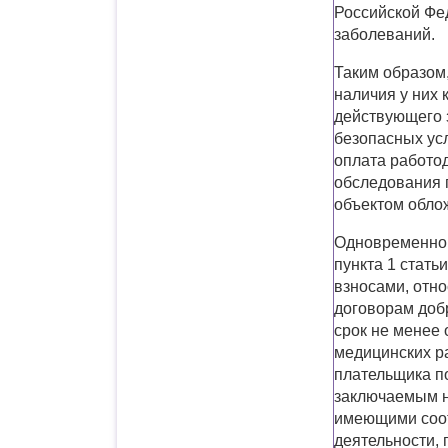
Российской Фе
заболеваний.
Таким образом
наличия у них 
действующего 
безопасных усл
оплата работо
обследования 
объектом обло
Одновременно 
пункта 1 стат
взносами, отно
договорам доб
срок не менее
медицинских р
плательщика по
заключаемым н
имеющими соот
деятельности, 