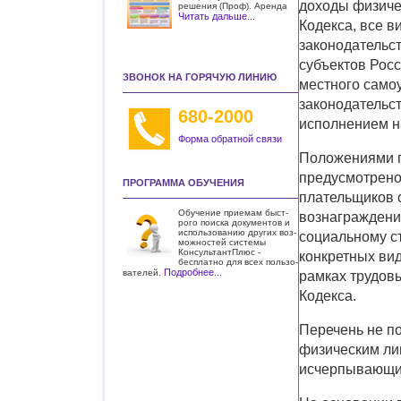
доходы физичес
решения (Проф). Аренда
Читать дальше...
Кодекса, все 
законодательс
субъектов Рос
ЗВОНОК НА ГОРЯЧУЮ ЛИНИЮ
местного самоу
законодательст
680-2000
исполнением н
Форма обратной связи
Положениями по
предусмотрено,
ПРОГРАММА ОБУЧЕНИЯ
плательщиков 
Обучение приемам быст­
вознаграждени
рого поиска документов и
использо­ванию других воз­
социальному с
можностей системы
КонсультантПлюс -
конкретных ви
бесплатно для всех пользо­
Подробнее...
вателей.
рамках трудовы
Кодекса.
Перечень не п
физическим лиц
исчерпывающи