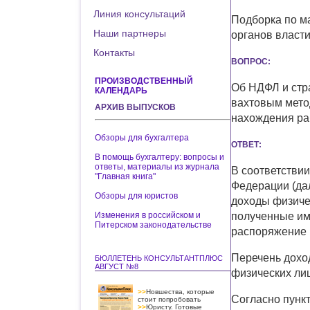
Линия консультаций
Подборка по м
Наши партнеры
органов власт
Контакты
ВОПРОС:
ПРОИЗВОДСТВЕННЫЙ
Об НДФЛ и стр
КАЛЕНДАРЬ
вахтовым метод
АРХИВ ВЫПУСКОВ
нахождения раб
Обзоры для бухгалтера
ОТВЕТ:
В помощь бухгалтеру: вопросы и
ответы, материалы из журнала
В соответствии
"Главная книга"
Федерации (дал
Обзоры для юристов
доходы физиче
Изменения в российском и
полученные им 
Питерском законодательстве
распоряжение 
Перечень дохо
БЮЛЛЕТЕНЬ КОНСУЛЬТАНТПЛЮС
АВГУСТ №8
физических лиц
>>
Новшества, которые
Согласно пункт
стоит попробовать
>>
Юристу. Готовые