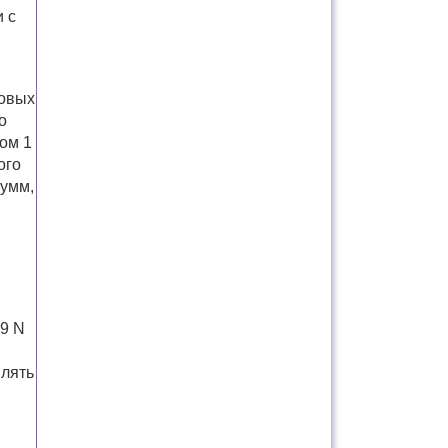
 с
ховых
о
ом 1
ого
сумм,
99 N
лять