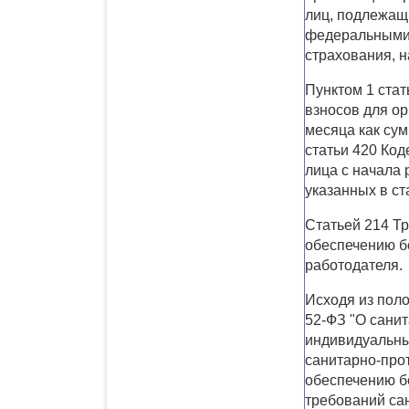
лиц, подлежащ
федеральными 
страхования, 
Пунктом 1 стат
взносов для ор
месяца как су
статьи 420 Код
лица с начала
указанных в ст
Статьей 214 Т
обеспечению б
работодателя.
Исходя из поло
52-ФЗ "О сани
индивидуальны
санитарно-про
обеспечению б
требований са