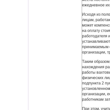
ежедневное их
Исходя из поло
лицам, работа
может компенс
на оплату стои
работодателя и
устанавливают
принимаемым с
организации, 
Таким образом,
нахождения ра
работы вахтов
физических ли
подпункта 2 пун
установленном
организации, 
работникам зат
При этом, учит