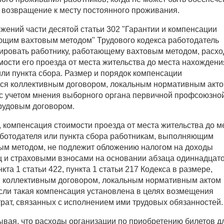
 возвращение к месту постоянного проживания.
жений части десятой статьи 302 "Гарантии и компенсации
ющим вахтовым методом" Трудового кодекса работодатель
ировать работнику, работающему вахтовым методом, расх
мости его проезда от места жительства до места нахождени
ли пункта сбора. Размер и порядок компенсации
ся коллективным договором, локальным нормативным акто
 учетом мнения выборного органа первичной профсоюзно
трудовым договором.
 компенсация стоимости проезда от места жительства до м
ботодателя или пункта сбора работникам, выполняющим
ым методом, не подлежит обложению налогом на доходы
ц и страховыми взносами на основании абзаца одиннадцат
кта 1 статьи 422, пункта 1 статьи 217 Кодекса в размере,
 коллективным договором, локальным нормативным актом
если такая компенсация установлена в целях возмещения
рат, связанных с исполнением ими трудовых обязанностей.
ывая, что расходы организации по приобретению билетов д