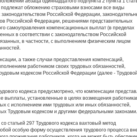
оложений абзаца одиннадцатого подпункта 2 пункта 1 стат
е подлежат обложению страховыми взносами все виды
 законодательством Российской Федерации, законодатель
тов Российской Федерации, решениями представительных
ого самоуправления компенсационных выплат (в пределах
енных в соответствии с законодательством Российской
вязанных, в частности, с выполнением физическим лицом
анностей.
нсации, а также случаи предоставления компенсаций,
ыполнением работником своих трудовых обязанностей,
рудовым кодексом Российской Федерации (далее - Трудово
рудового кодекса предусмотрено, что компенсации предста
е выплаты, установленные в целях возмещения работника
ных с исполнением ими трудовых или иных обязанностей,
ых Трудовым кодексом и другими федеральными законами
 со статьей 297 Трудового кодекса вахтовый метод
собой особую форму осуществления трудового процесса вн
ого проживания работников, когда не может быть обеспече