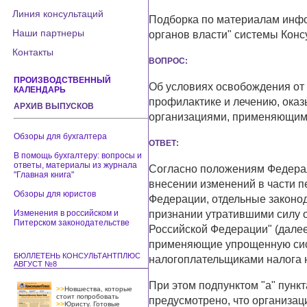
Линия консультаций
Подборка по материалам инф
Наши партнеры
органов власти" системы Конс
Контакты
ВОПРОС:
ПРОИЗВОДСТВЕННЫЙ
Об условиях освобождения от 
КАЛЕНДАРЬ
профилактике и лечению, ока
АРХИВ ВЫПУСКОВ
организациями, применяющим
Обзоры для бухгалтера
ОТВЕТ:
В помощь бухгалтеру: вопросы и
ответы, материалы из журнала
Согласно положениям Федераль
"Главная книга"
внесении изменений в части п
Обзоры для юристов
Федерации, отдельные законо
Изменения в российском и
признании утратившими силу 
Питерском законодательстве
Российской Федерации" (далее
применяющие упрощенную сис
БЮЛЛЕТЕНЬ КОНСУЛЬТАНТПЛЮС
налогоплательщиками налога н
АВГУСТ №8
При этом подпунктом "а" пункт
>>
Новшества, которые
стоит попробовать
предусмотрено, что организа
>>
Юристу. Готовые