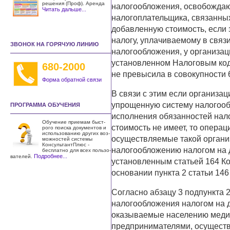
решения (Проф). Аренда
налогообложения, освобождаю
Читать дальше...
налогоплательщика, связанных
добавленную стоимость, если
налогу, уплачиваемому в свя
ЗВОНОК НА ГОРЯЧУЮ ЛИНИЮ
налогообложения, у организац
установленном Налоговым коде
680-2000
не превысила в совокупности 
Форма обратной связи
В связи с этим если организа
упрощенную систему налогооб
ПРОГРАММА ОБУЧЕНИЯ
исполнения обязанностей нал
Обучение приемам быст­
стоимость не имеет, то операци
рого поиска документов и
использо­ванию других воз­
осуществляемые такой организ
можностей системы
КонсультантПлюс -
налогообложению налогом на 
бесплатно для всех пользо­
Подробнее...
вателей.
установленным статьей 164 Ко
основании пункта 2 статьи 146
Согласно абзацу 3 подпункта 2
налогообложения налогом на 
оказываемые населению меди
предпринимателями, осущест