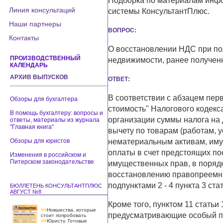
Подборка по материалам инфо
Линия консультаций
системы КонсультантПлюс.
Наши партнеры
ВОПРОС:
Контакты
О восстановлении НДС при по
ПРОИЗВОДСТВЕННЫЙ
недвижимости, ранее получен
КАЛЕНДАРЬ
АРХИВ ВЫПУСКОВ
ОТВЕТ:
В соответствии с абзацем пер
Обзоры для бухгалтера
стоимость" Налогового кодекс
В помощь бухгалтеру: вопросы и
организации суммы налога на 
ответы, материалы из журнала
"Главная книга"
вычету по товарам (работам, у
Обзоры для юристов
нематериальным активам, иму
оплаты в счет предстоящих пос
Изменения в российском и
Питерском законодательстве
имущественных прав, в порядк
восстановлению правопреемни
подпунктами 2 - 4 пункта 3 ста
БЮЛЛЕТЕНЬ КОНСУЛЬТАНТПЛЮС
АВГУСТ №8
Кроме того, пунктом 11 статьи
>>
Новшества, которые
предусматривающие особый по
стоит попробовать
>>
Юристу. Готовые