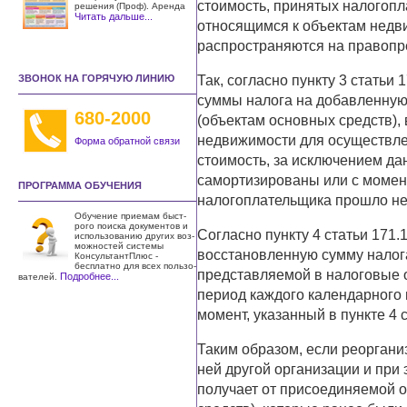
стоимость, принятых налогопл
решения (Проф). Аренда
Читать дальше...
относящимся к объектам недви
распространяются на правопре
ЗВОНОК НА ГОРЯЧУЮ ЛИНИЮ
Так, согласно пункту 3 статьи
суммы налога на добавленную 
680-2000
(объектам основных средств),
недвижимости для осуществле
Форма обратной связи
стоимость, за исключением да
самортизированы или с момент
ПРОГРАММА ОБУЧЕНИЯ
налогоплательщика прошло не 
Обучение приемам быст­
рого поиска документов и
Согласно пункту 4 статьи 171
использо­ванию других воз­
можностей системы
восстановленную сумму налог
КонсультантПлюс -
бесплатно для всех пользо­
представляемой в налоговые о
Подробнее...
вателей.
период каждого календарного г
момент, указанный в пункте 4 
Таким образом, если реоргани
ней другой организации и при
получает от присоединяемой 