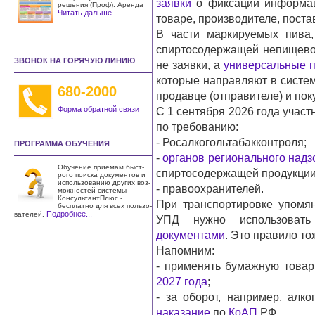
заявки
о фиксации информац
решения (Проф). Аренда
Читать дальше...
товаре, производителе, поста
В части маркируемых пива,
спиртосодержащей непищево
ЗВОНОК НА ГОРЯЧУЮ ЛИНИЮ
не заявки, а
универсальные 
которые направляют в систе
680-2000
продавце (отправителе) и пок
Форма обратной связи
С 1 сентября 2026 года учас
по требованию:
- Росалкогольтабакконтроля;
ПРОГРАММА ОБУЧЕНИЯ
-
органов регионального надз
Обучение приемам быст­
спиртосодержащей продукции
рого поиска документов и
использо­ванию других воз­
- правоохранителей.
можностей системы
КонсультантПлюс -
При транспортировке упомян
бесплатно для всех пользо­
Подробнее...
вателей.
УПД нужно использова
документами
. Это правило то
Напомним:
- применять бумажную това
2027 года
;
- за оборот, например, алк
наказание
по
КоАП
РФ.