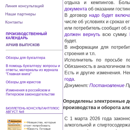
отдыха и кемпингов. Бол
Линия консультаций
документа
об оказании гостин
Наши партнеры
В договор
надо будет включ
числе об условиях и сроках ег
Контакты
или потребитель сообщит об о
ПРОИЗВОДСТВЕННЫЙ
должен вернуть
всю сумму.
КАЛЕНДАРЬ
будет.
АРХИВ ВЫПУСКОВ
В информации для потреби
строения и т.п.
Обзоры для бухгалтера
Исполнитель по просьбе п
В помощь бухгалтеру: вопросы и
Обязанность в аналогичном 
ответы, материалы из журнала
Есть и другие изменения. Не
"Главная книга"
года
.
Обзоры для юристов
Документ:
Постановление
Пр
Изменения в российском и
Питерском законодательстве
Определены электронные до
производства и оборота ал
БЮЛЛЕТЕНЬ КОНСУЛЬТАНТПЛЮС
АВГУСТ №8
С 1 марта 2026 года законно
>>
Новшества, которые
алкогольной и спиртосодержа
стоит попробовать
>>
Юристу. Готовые