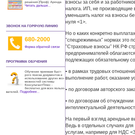
взносы за себя и за работнико
решения (Проф). Аренда
Читать дальше...
налога. ИП, не производящие
уменьшить налог на взносы без
нуля <1>.
ЗВОНОК НА ГОРЯЧУЮ ЛИНИЮ
Но о каких конкретно выплата
680-2000
"спецрежимных" нормах это по
"Страховые взносы" НК РФ ст
Форма обратной связи
предпринимателей облагаются
подлежащих обязательному со
ПРОГРАММА ОБУЧЕНИЯ
• в рамках трудовых отношени
Обучение приемам быст­
рого поиска документов и
выполнение работ, оказание ус
использо­ванию других воз­
можностей системы
КонсультантПлюс -
бесплатно для всех пользо­
• по договорам авторского зак
Подробнее...
вателей.
• по договорам об отчуждении
интеллектуальной деятельност
На первый взгляд арендные вы
Ведь в отдельных случаях для
услугам, например для НДС <