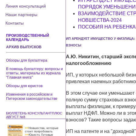
ИП АРЕНДУЕТ ИМУЩЕСТ
Линия консультаций
ПОРЯДОК УМЕНЬШЕНИЯ
ВЗАИМОДЕЙСТВИЕ СТР
Наши партнеры
НОВШЕСТВА-2024
Контакты
ПОСОБИЯ НА РЕБЕНКА
ПРОИЗВОДСТВЕННЫЙ
ИП АРЕНДУЕТ ИМУЩЕСТВО У ФИЗЛИЦА:
КАЛЕНДАРЬ
ВЗНОСЫ
АРХИВ ВЫПУСКОВ
А.Ю. Никитин, старший эксп
Обзоры для бухгалтера
налогообложению
В помощь бухгалтеру: вопросы и
ответы, материалы из журнала
ИП, у которых небольшой бизн
"Главная книга"
привлекая наемных работнико
Обзоры для юристов
В этом случае они уменьшают 
Изменения в российском и
Питерском законодательстве
полную сумму страховых взносо
выплаты физлицам, к примеру 
выплат НДФЛ. Можно ли в это
БЮЛЛЕТЕНЬ КОНСУЛЬТАНТПЛЮС
АВГУСТ №8
взносов? Такие вопросы задаю
>>
Новшества, которые
ИП на патенте и на "доходной
стоит попробовать
>>
Юристу. Готовые