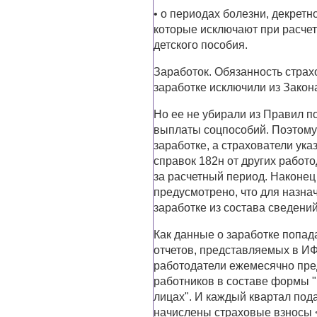
• о периодах болезни, декретно
которые исключают при расче
детского пособия.
Заработок. Обязанность стра
заработке исключили из Закона
Но ее не убирали из Правил п
выплаты соцпособий. Поэтому
заработке, а страхователи ук
справок 182н от других работ
за расчетный период. Наконе
предусмотрено, что для назна
заработке из состава сведени
Как данные о заработке попад
отчетов, представляемых в И
работодатели ежемесячно пре
работников в составе формы 
лицах". И каждый квартал под
начислены страховые взносы <