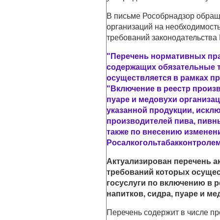
В письме Рособрнадзор обращ
организаций на необходимост
требований законодательства
"Перечень нормативных пра
содержащих обязательные т
осуществляется в рамках п
"Включение в реестр произв
пуаре и медовухи организа
указанной продукции, исклю
производителей пива, пивны
также по внесению изменени
Росалкогольтабакконтролем 1
Актуализирован перечень а
требований которых осущес
госуслуги по включению в 
напитков, сидра, пуаре и м
Перечень содержит в числе пр