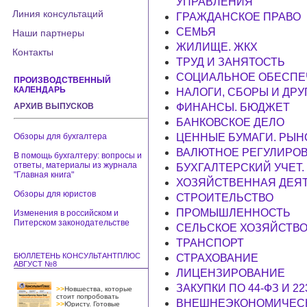
УПРАВЛЕНИЯ
Линия консультаций
ГРАЖДАНСКОЕ ПРАВО
СЕМЬЯ
Наши партнеры
ЖИЛИЩЕ. ЖКХ
Контакты
ТРУД И ЗАНЯТОСТЬ
СОЦИАЛЬНОЕ ОБЕСПЕЧ
ПРОИЗВОДСТВЕННЫЙ
КАЛЕНДАРЬ
НАЛОГИ, СБОРЫ И ДР
АРХИВ ВЫПУСКОВ
ФИНАНСЫ. БЮДЖЕТ
БАНКОВСКОЕ ДЕЛО
Обзоры для бухгалтера
ЦЕННЫЕ БУМАГИ. РЫН
ВАЛЮТНОЕ РЕГУЛИРО
В помощь бухгалтеру: вопросы и
ответы, материалы из журнала
БУХГАЛТЕРСКИЙ УЧЕТ.
"Главная книга"
ХОЗЯЙСТВЕННАЯ ДЕЯ
Обзоры для юристов
СТРОИТЕЛЬСТВО
ПРОМЫШЛЕННОСТЬ
Изменения в российском и
Питерском законодательстве
СЕЛЬСКОЕ ХОЗЯЙСТВ
ТРАНСПОРТ
БЮЛЛЕТЕНЬ КОНСУЛЬТАНТПЛЮС
СТРАХОВАНИЕ
АВГУСТ №8
ЛИЦЕНЗИРОВАНИЕ
ЗАКУПКИ ПО 44-ФЗ И 22
>>
Новшества, которые
стоит попробовать
ВНЕШНЕЭКОНОМИЧЕСК
>>
Юристу. Готовые