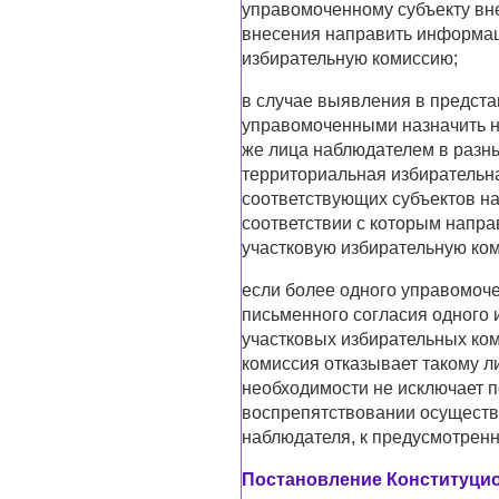
управомоченному субъекту вне
внесения направить информац
избирательную комиссию;
в случае выявления в предст
управомоченными назначить на
же лица наблюдателем в разн
территориальная избирательн
соответствующих субъектов на
соответствии с которым напр
участковую избирательную ко
если более одного управомоче
письменного согласия одного 
участковых избирательных ко
комиссия отказывает такому л
необходимости не исключает 
воспрепятствовании осущест
наблюдателя, к предусмотренн
Постановление Конституцион