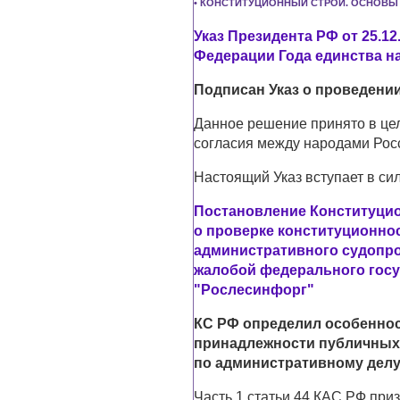
• КОНСТИТУЦИОННЫЙ СТРОЙ. ОСНОВЫ
Указ Президента РФ от 25.12
Федерации Года единства н
Подписан Указ о проведении
Данное решение принято в цел
согласия между народами Рос
Настоящий Указ вступает в сил
Постановление Конституцион
о проверке конституционнос
административного судопро
жалобой федерального гос
"Рослесинфорг"
КС РФ определил особеннос
принадлежности публичных 
по административному дел
Часть 1 статьи 44 КАС РФ при