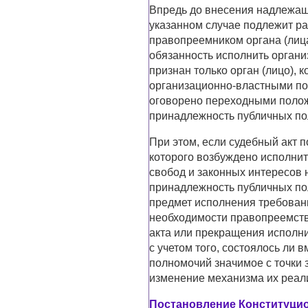
Впредь до внесения надлежащ
указанном случае подлежит ра
правопреемником органа (лица
обязанность исполнить орган
признан только орган (лицо),
организационно-властными пол
оговорено переходными полож
принадлежность публичных по
При этом, если судебный акт 
которого возбуждено исполнит
свобод и законных интересов 
принадлежность публичных по
предмет исполнения требовани
необходимости правопреемств
акта или прекращения исполн
с учетом того, состоялось ли
полномочий значимое с точки 
изменение механизма их реал
Постановление Конституцион