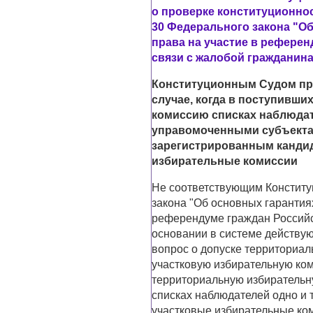
о проверке конституционност
30 Федерального закона "О
права на участие в рефере
связи с жалобой гражданин
Конституционным Судом пр
случае, когда в поступивш
комиссию списках наблюдат
управомоченными субъекта
зарегистрированным кандид
избирательные комиссии
Не соответствующим Конституц
закона "Об основных гарантия
референдуме граждан Российск
основании в системе действу
вопрос о допуске территориал
участковую избирательную ком
территориальную избиратель
списках наблюдателей одно и 
участковые избирательные ком