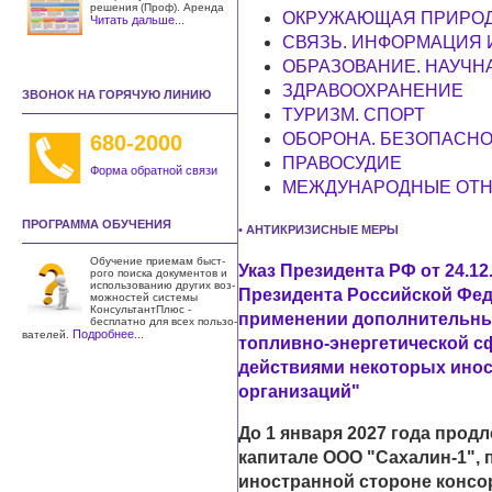
решения (Проф). Аренда
ОКРУЖАЮЩАЯ ПРИРОД
Читать дальше...
СВЯЗЬ. ИНФОРМАЦИЯ
ОБРАЗОВАНИЕ. НАУЧНА
ЗДРАВООХРАНЕНИЕ
ЗВОНОК НА ГОРЯЧУЮ ЛИНИЮ
ТУРИЗМ. СПОРТ
ОБОРОНА. БЕЗОПАСНО
680-2000
ПРАВОСУДИЕ
Форма обратной связи
МЕЖДУНАРОДНЫЕ ОТН
ПРОГРАММА ОБУЧЕНИЯ
• АНТИКРИЗИСНЫЕ МЕРЫ
Обучение приемам быст­
Указ Президента РФ от 24.12
рого поиска документов и
использо­ванию других воз­
Президента Российской Федер
можностей системы
КонсультантПлюс -
применении дополнительны
бесплатно для всех пользо­
Подробнее...
вателей.
топливно-энергетической с
действиями некоторых ино
организаций"
До 1 января 2027 года прод
капитале ООО "Сахалин-1", 
иностранной стороне конс