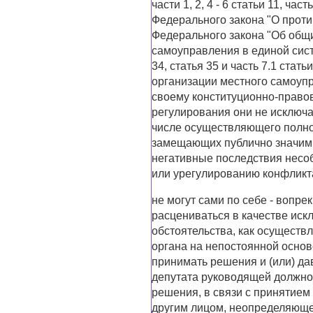
части 1, 2, 4 - 6 статьи 11, част
Федерального закона "О против
Федерального закона "Об общ
самоуправления в единой систе
34, статья 35 и часть 7.1 ста
организации местного самоупр
своему конституционно-право
регулирования они не исключа
числе осуществляющего полном
замещающих публично значим
негативные последствия нес
или урегулированию конфликт
не могут сами по себе - вопре
расцениваться в качестве ис
обстоятельства, как осуществ
органа на непостоянной основ
принимать решения и (или) да
депутата руководящей должно
решения, в связи с принятием
другим лицом, неопределяющее