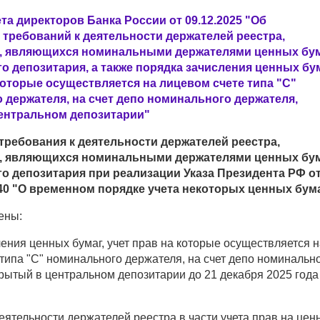
а директоров Банка России от 09.12.2025 "Об
 требований к деятельности держателей реестра,
, являющихся номинальными держателями ценных бум
о депозитария, а также порядка зачисления ценных бум
которые осуществляется на лицевом счете типа "С"
 держателя, на счет депо номинального держателя,
ентральном депозитарии"
требования к деятельности держателей реестра,
, являющихся номинальными держателями ценных бум
го депозитария при реализации Указа Президента РФ о
840 "О временном порядке учета некоторых ценных бум
ены:
ения ценных бумаг, учет прав на которые осуществляется н
типа "С" номинального держателя, на счет депо номинальн
рытый в центральном депозитарии до 21 декабря 2025 года
еятельности держателей реестра в части учета прав на цен