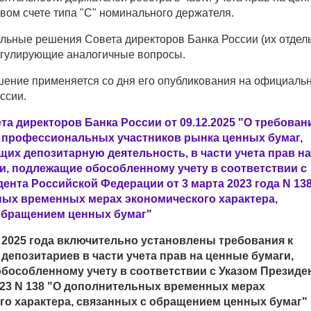
вом счете типа "С" номинального держателя.
льные решения Совета директоров Банка России (их отдел
егулирующие аналогичные вопросы.
ение применяется со дня его опубликования на официаль
ссии.
а директоров Банка России от 09.12.2025 "О требован
 профессиональных участников рынка ценных бумаг,
их депозитарную деятельность, в части учета прав на
и, подлежащие обособленному учету в соответствии с
ента Российской Федерации от 3 марта 2023 года N 13
ых временных мерах экономического характера,
обращением ценных бумаг"
я 2025 года включительно установлены требования к
депозитариев в части учета прав на ценные бумаги,
бособленному учету в соответствии с Указом Президе
2023 N 138 "О дополнительных временных мерах
го характера, связанных с обращением ценных бумаг"