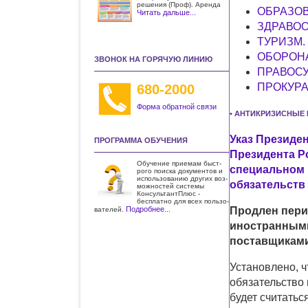
решения (Проф). Аренда
ОБРАЗОВ
Читать дальше...
ЗДРАВО
ТУРИЗМ.
ОБОРОНА
ЗВОНОК НА ГОРЯЧУЮ ЛИНИЮ
ПРАВОС
ПРОКУРА
680-2000
Форма обратной связи
• АНТИКРИЗИСНЫЕ
Указ Президен
ПРОГРАММА ОБУЧЕНИЯ
Президента Ро
Обучение приемам быст­
специальном 
рого поиска документов и
использо­ванию других воз­
обязательств
можностей системы
КонсультантПлюс -
бесплатно для всех пользо­
Подробнее...
Продлен пери
вателей.
иностранными
поставщиками
Установлено, чт
обязательство
будет считать