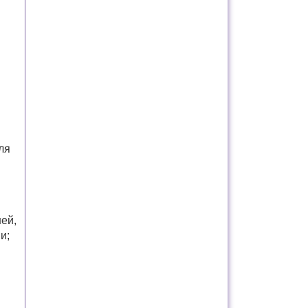
:
ля
ей,
и;