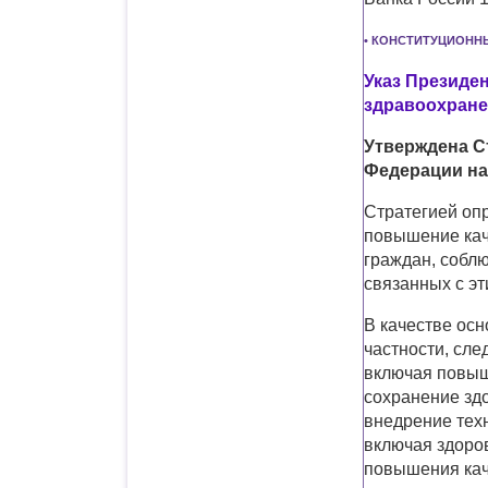
• КОНСТИТУЦИОНН
Указ Президен
здравоохране
Утверждена С
Федерации на
Стратегией оп
повышение кач
граждан, собл
связанных с э
В качестве осн
частности, сл
включая повыш
сохранение зд
внедрение тех
включая здоров
повышения кач