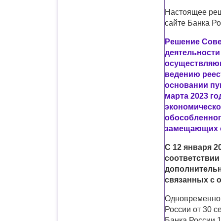
Настоящее реш
сайте Банка Ро
Решение Совет
деятельности
осуществляющ
ведению реес
основании пун
марта 2023 г
экономическо
обособленног
замещающих 
С 12 января 
соответствии 
дополнительн
связанных с 
Одновременно 
России от 30 с
Банка России 1