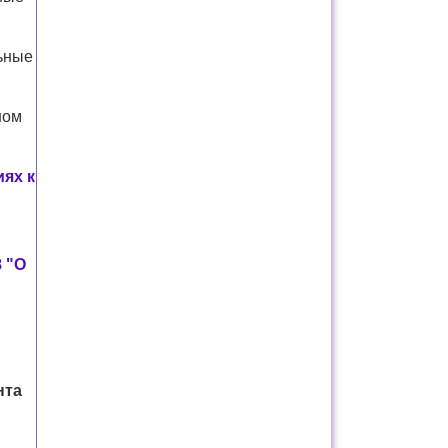
ьные
ном
иях к
8 "О
нта