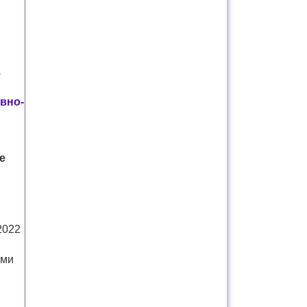
з
вно-
е
2022
ыми