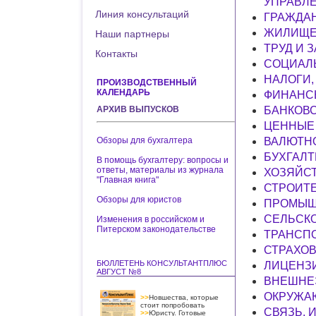
УПРАВЛ
Линия консультаций
ГРАЖДА
ЖИЛИЩЕ
Наши партнеры
ТРУД И 
Контакты
СОЦИАЛ
НАЛОГИ,
ПРОИЗВОДСТВЕННЫЙ
КАЛЕНДАРЬ
ФИНАНС
АРХИВ ВЫПУСКОВ
БАНКОВС
ЦЕННЫЕ 
Обзоры для бухгалтера
ВАЛЮТН
БУХГАЛТ
В помощь бухгалтеру: вопросы и
ответы, материалы из журнала
ХОЗЯЙС
"Главная книга"
СТРОИТ
Обзоры для юристов
ПРОМЫШ
СЕЛЬСК
Изменения в российском и
Питерском законодательстве
ТРАНСП
СТРАХО
БЮЛЛЕТЕНЬ КОНСУЛЬТАНТПЛЮС
ЛИЦЕНЗ
АВГУСТ №8
ВНЕШНЕ
ОКРУЖА
>>
Новшества, которые
стоит попробовать
СВЯЗЬ.
>>
Юристу. Готовые