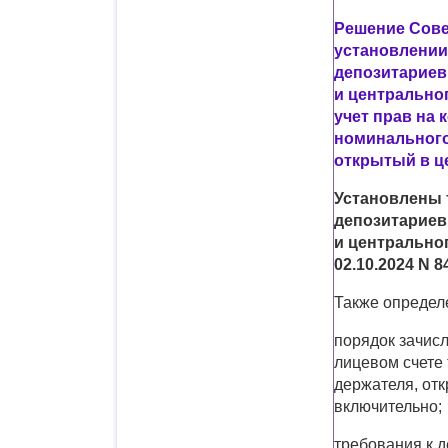
Решение Совет
установлении
депозитариев
и центральног
учет прав на 
номинального
открытый в ц
Установлены 
депозитариев
и центрально
02.10.2024 N 
Также определ
порядок зачисл
лицевом счете 
держателя, отк
включительно;
требования к д