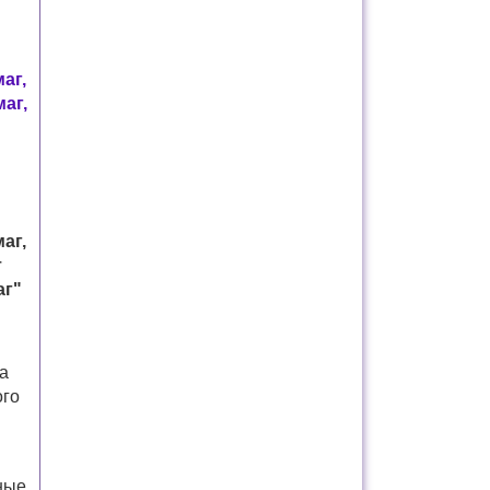
аг,
аг,
аг,
т
аг"
а
ого
ные