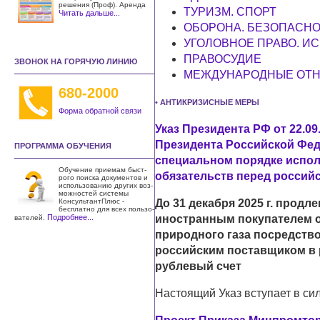
решения (Проф). Аренда
ТУРИЗМ. СПОРТ
Читать дальше...
ОБОРОНА. БЕЗОПАСНО
УГОЛОВНОЕ ПРАВО. И
ПРАВОСУДИЕ
ЗВОНОК НА ГОРЯЧУЮ ЛИНИЮ
МЕЖДУНАРОДНЫЕ ОТН
680-2000
• АНТИКРИЗИСНЫЕ МЕРЫ
Форма обратной связи
Указ Президента РФ от 22.09
Президента Российской Федер
ПРОГРАММА ОБУЧЕНИЯ
специальном порядке испо
Обучение приемам быст­
обязательств перед россий
рого поиска документов и
использо­ванию других воз­
можностей системы
КонсультантПлюс -
До 31 декабря 2025 г. прод
бесплатно для всех пользо­
Подробнее...
иностранным покупателем о
вателей.
природного газа посредство
российским поставщиком в 
рублевый счет
Настоящий Указ вступает в си