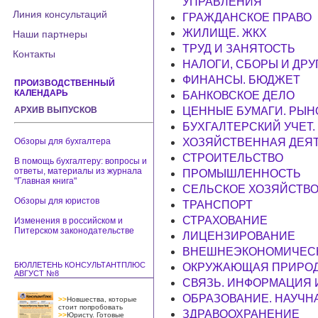
УПРАВЛЕНИЯ
Линия консультаций
ГРАЖДАНСКОЕ ПРАВО
ЖИЛИЩЕ. ЖКХ
Наши партнеры
ТРУД И ЗАНЯТОСТЬ
Контакты
НАЛОГИ, СБОРЫ И ДР
ФИНАНСЫ. БЮДЖЕТ
ПРОИЗВОДСТВЕННЫЙ
КАЛЕНДАРЬ
БАНКОВСКОЕ ДЕЛО
АРХИВ ВЫПУСКОВ
ЦЕННЫЕ БУМАГИ. РЫН
БУХГАЛТЕРСКИЙ УЧЕТ.
Обзоры для бухгалтера
ХОЗЯЙСТВЕННАЯ ДЕЯ
СТРОИТЕЛЬСТВО
В помощь бухгалтеру: вопросы и
ответы, материалы из журнала
ПРОМЫШЛЕННОСТЬ
"Главная книга"
СЕЛЬСКОЕ ХОЗЯЙСТВ
Обзоры для юристов
ТРАНСПОРТ
СТРАХОВАНИЕ
Изменения в российском и
Питерском законодательстве
ЛИЦЕНЗИРОВАНИЕ
ВНЕШНЕЭКОНОМИЧЕСК
БЮЛЛЕТЕНЬ КОНСУЛЬТАНТПЛЮС
ОКРУЖАЮЩАЯ ПРИРОД
АВГУСТ №8
СВЯЗЬ. ИНФОРМАЦИЯ
ОБРАЗОВАНИЕ. НАУЧНА
>>
Новшества, которые
стоит попробовать
ЗДРАВООХРАНЕНИЕ
>>
Юристу. Готовые