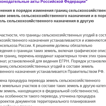
конодательные акты Российской Федерации"
нения в порядок изменения границ сельскохозяйстве
аве земель сельскохозяйственного назначения и в пор
ель сельскохозяйственного назначения в другую
частности, что границы сельскохозяйственных угодий в сос
охозяйственного назначения устанавливаются и изменяютс
сельхоза России. К решениям должны обязательно
едения о границах таких земель, включая графическое опи
 границ, перечень координат характерных точек этих гран
инат, установленной для ведения ЕГРН. Порядок установле
аниц сельскохозяйственных угодий в составе земель
твенного назначения устанавливается Правительством РФ.
лена процедура перевода земель сельскохозяйственного
 земельных участков в составе таких земель в другую кате
ем земель, находящихся в федеральной собственности),
ны особенности такого перевода, уточнена процедура
проектов документов территориального планирования