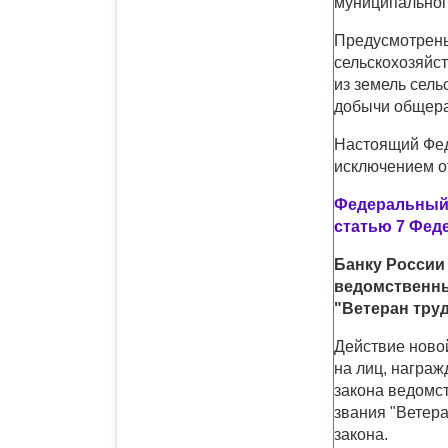
муниципальног
Предусмотрены
сельскохозяйст
из земель сель
добычи общера
Настоящий Феде
исключением от
Федеральный з
статью 7 Фед
Банку России
ведомственны
"Ветеран тру
Действие новой
на лиц, награ
закона ведомс
звания "Ветера
закона.