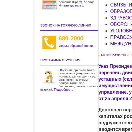
решения (Проф). Аренда
СВЯЗЬ.
Читать дальше...
ОБРАЗОВ
ЗДРАВО
ОБОРОНА
ЗВОНОК НА ГОРЯЧУЮ ЛИНИЮ
УГОЛОВН
ПРАВОС
680-2000
МЕЖДУН
Форма обратной связи
• АНТИКРИЗИСНЫЕ
ПРОГРАММА ОБУЧЕНИЯ
Указ Президен
Обучение приемам быст­
перечень дви
рого поиска документов и
использо­ванию других воз­
уставных (ск
можностей системы
КонсультантПлюс -
имущественны
бесплатно для всех пользо­
Подробнее...
вателей.
управление, 
от 25 апреля 2
Дополнен пер
капиталах ро
недружествен
вводится вре