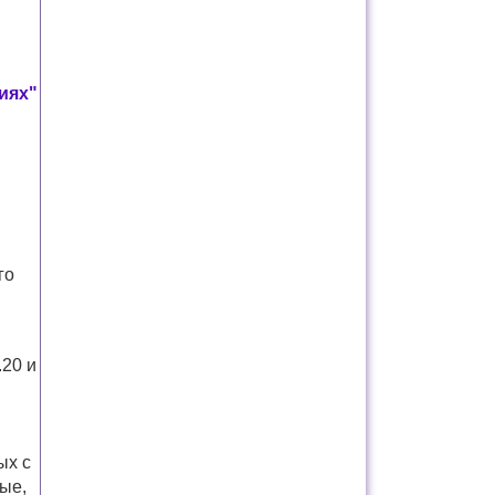
иях"
го
.20 и
ых с
ые,