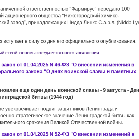
раниченной ответственностью "Фармирус" передано 100
ий акционерного общества "Нижегородский химико-
ий завод", принадлежащих Нидда Линкс С.а.р.л. (Nidda Ly
 вступает в силу со дня его официального опубликования.
ЫЙ СТРОЙ. ОСНОВЫ ГОСУДАРСТВЕННОГО УПРАВЛЕНИЯ
акон от 01.04.2025 N 46-ФЗ "О внесении изменения в
ерального закона "О днях воинской славы и памятных
"
новлен еще один день воинской славы - 9 августа - Де
инградской битвы (1944 год)
е увековечивает подвиг защитников Ленинграда и
военно-стратегическое значение Ленинградской битвы как
жительного сражения Великой Отечественной войны.
акон от 01.04.2025 N 52-ФЗ "О внесении изменений в