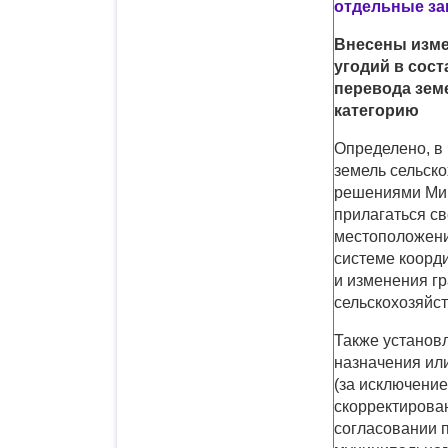
отдельные за
Внесены изме
угодий в сост
перевода зем
категорию
Определено, в 
земель сельск
решениями Мин
прилагаться св
местоположения
системе коорд
и изменения гр
сельскохозяйс
Также установ
назначения или
(за исключени
скорректирова
согласовании 