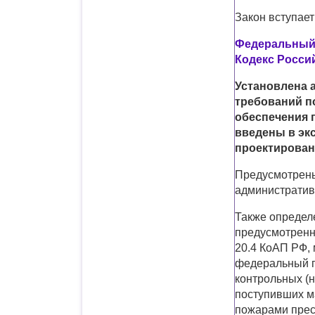
Закон вступает
Федеральный з
Кодекс Росси
Установлена 
требований п
обеспечения 
введены в эк
проектирован
Предусмотрены
административ
Также определ
предусмотренны
20.4 КоАП РФ,
федеральный г
контрольных (
поступивших ма
пожарами прес