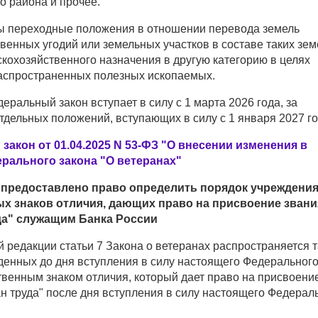
о района и прочее.
 переходные положения в отношении перевода земель
венных угодий или земельных участков в составе таких зем
скохозяйственного назначения в другую категорию в целях
спространенных полезных ископаемых.
ральный закон вступает в силу с 1 марта 2026 года, за
дельных положений, вступающих в силу с 1 января 2027 го
акон от 01.04.2025 N 53-ФЗ "О внесении изменения в
ерального закона "О ветеранах"
 предоставлено право определить порядок учреждени
х знаков отличия, дающих право на присвоение звани
да" служащим Банка России
 редакции статьи 7 Закона о ветеранах распространяется 
жденных до дня вступления в силу настоящего Федеральног
твенным знаком отличия, который дает право на присвоени
н труда" после дня вступления в силу настоящего Федерал