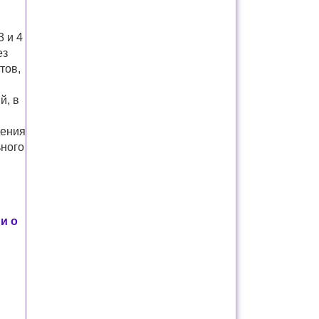
 и 4
ез
тов,
й, в
дения
ьного
и о