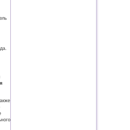
ель
да.
я
я
также
о
е
ьного