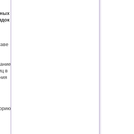
нных
ядок
таве
я
сание
иц в
ния
горию