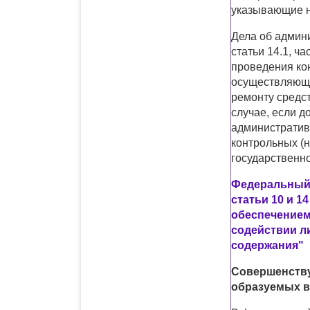
указывающие н
Дела об админ
статьи 14.1, ч
проведения ко
осуществляющи
ремонту средс
случае, если 
административ
контрольных (
государственно
Федеральный з
статьи 10 и 1
обеспечением
содействии л
содержания"
Совершенству
образуемых в