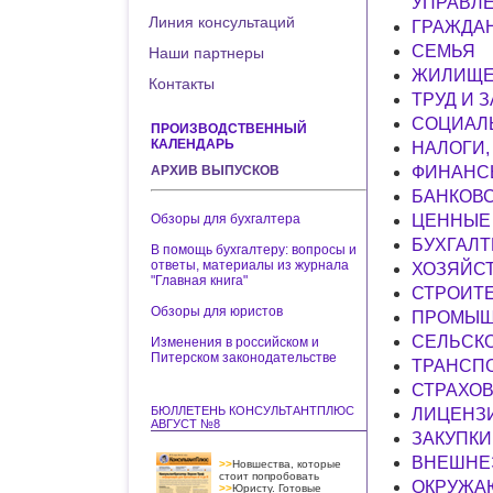
УПРАВЛ
Линия консультаций
ГРАЖДА
СЕМЬЯ
Наши партнеры
ЖИЛИЩЕ
Контакты
ТРУД И 
СОЦИАЛ
ПРОИЗВОДСТВЕННЫЙ
КАЛЕНДАРЬ
НАЛОГИ,
АРХИВ ВЫПУСКОВ
ФИНАНС
БАНКОВС
Обзоры для бухгалтера
ЦЕННЫЕ 
БУХГАЛТ
В помощь бухгалтеру: вопросы и
ответы, материалы из журнала
ХОЗЯЙС
"Главная книга"
СТРОИТ
Обзоры для юристов
ПРОМЫШ
СЕЛЬСК
Изменения в российском и
Питерском законодательстве
ТРАНСП
СТРАХО
БЮЛЛЕТЕНЬ КОНСУЛЬТАНТПЛЮС
ЛИЦЕНЗ
АВГУСТ №8
ЗАКУПКИ 
ВНЕШНЕ
>>
Новшества, которые
стоит попробовать
ОКРУЖА
>>
Юристу. Готовые