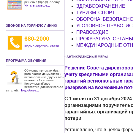
решения (Проф). Аренда
Читать дальше...
ЗДРАВООХРАНЕНИЕ
ТУРИЗМ. СПОРТ
ОБОРОНА. БЕЗОПАСНО
УГОЛОВНОЕ ПРАВО. И
ЗВОНОК НА ГОРЯЧУЮ ЛИНИЮ
ПРАВОСУДИЕ
680-2000
ПРОКУРАТУРА. ОРГАНЫ
МЕЖДУНАРОДНЫЕ ОТН
Форма обратной связи
• АНТИКРИЗИСНЫЕ МЕРЫ
ПРОГРАММА ОБУЧЕНИЯ
Решение Совета директоров 
Обучение приемам быст­
учету кредитными организа
рого поиска документов и
использо­ванию других воз­
гарантий региональных га
можностей системы
КонсультантПлюс -
резервов на возможные пот
бесплатно для всех пользо­
Подробнее...
вателей.
С 1 июля по 31 декабря 202
организациями поручительс
гарантийных организаций 
потери
Установлено, что в целях фо