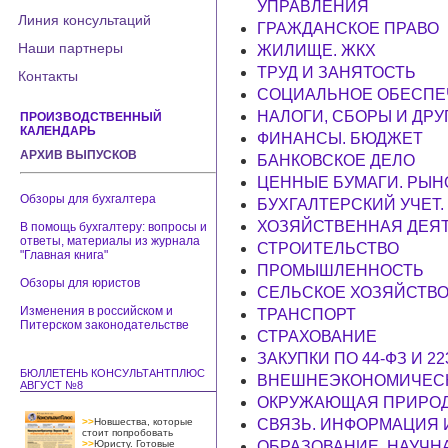
УПРАВЛЕНИЯ
Линия консультаций
ГРАЖДАНСКОЕ ПРАВО
Наши партнеры
ЖИЛИЩЕ. ЖКХ
ТРУД И ЗАНЯТОСТЬ
Контакты
СОЦИАЛЬНОЕ ОБЕСПЕЧ
НАЛОГИ, СБОРЫ И ДР
ПРОИЗВОДСТВЕННЫЙ
КАЛЕНДАРЬ
ФИНАНСЫ. БЮДЖЕТ
АРХИВ ВЫПУСКОВ
БАНКОВСКОЕ ДЕЛО
ЦЕННЫЕ БУМАГИ. РЫН
Обзоры для бухгалтера
БУХГАЛТЕРСКИЙ УЧЕТ.
ХОЗЯЙСТВЕННАЯ ДЕЯ
В помощь бухгалтеру: вопросы и
ответы, материалы из журнала
СТРОИТЕЛЬСТВО
"Главная книга"
ПРОМЫШЛЕННОСТЬ
Обзоры для юристов
СЕЛЬСКОЕ ХОЗЯЙСТВ
Изменения в российском и
ТРАНСПОРТ
Питерском законодательстве
СТРАХОВАНИЕ
ЗАКУПКИ ПО 44-ФЗ И 22
БЮЛЛЕТЕНЬ КОНСУЛЬТАНТПЛЮС
ВНЕШНЕЭКОНОМИЧЕСК
АВГУСТ №8
ОКРУЖАЮЩАЯ ПРИРОД
>>
Новшества, которые
СВЯЗЬ. ИНФОРМАЦИЯ
стоит попробовать
>>
Юристу. Готовые
ОБРАЗОВАНИЕ. НАУЧНА